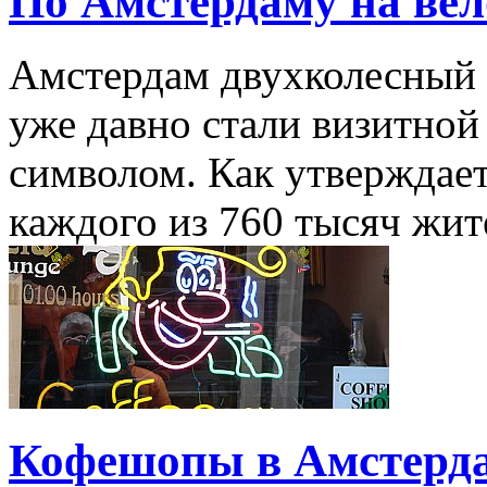
По Амстердаму на вел
Амстердам двухколесный
уже давно стали визитной
символом. Как утверждает
каждого из 760 тысяч жит
Кофешопы в Амстерд