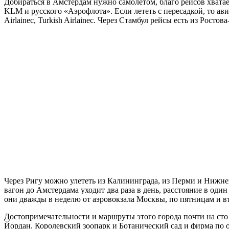
Добираться в Амстердам нужно самолетом, благо рейсов хватае
KLM и русского «Аэрофлота». Если лететь с пересадкой, то авиаком
Airlainec, Turkish Airlainec. Через Стамбул рейсы есть из Рост
Через Ригу можно улететь из Калининграда, из Перми и Нижне
вагон до Амстердама уходит два раза в день, расстояние в один 
они дважды в неделю от аэровокзала Москвы, по пятницам и в
Достопримечательности и маршруты этого города почти на сто
Йордан. Королевский зоопарк и Ботанический сад и фирма по 