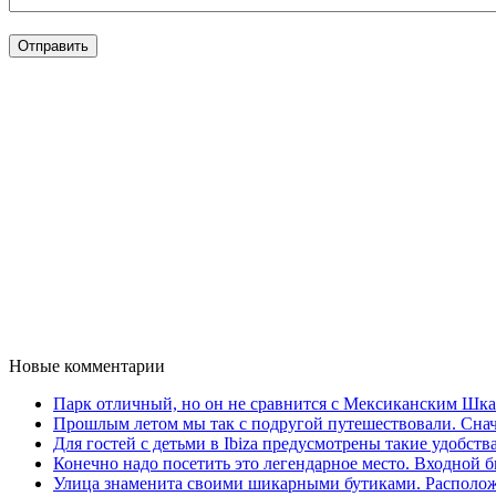
Новые комментарии
Парк отличный, но он не сравнится с Мексиканским Шкар
Прошлым летом мы так с подругой путешествовали. Снача
Для гостей с детьми в Ibiza предусмотрены такие удобства,
Конечно надо посетить это легендарное место. Входной би
Улица знаменита своими шикарными бутиками. Расположе