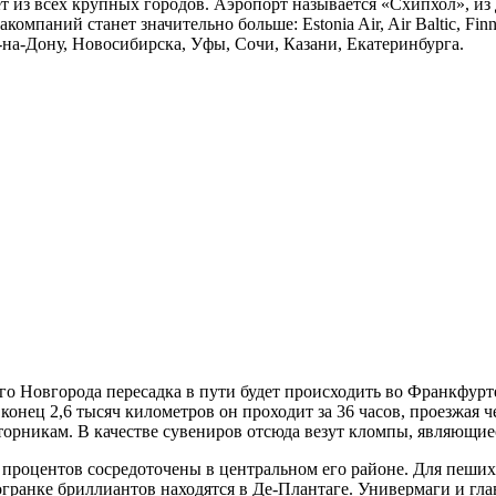
т из всех крупных городов. Аэропорт называется «Схипхол», из
паний станет значительно больше: Estonia Air, Air Baltic, Finnair,
ова-на-Дону, Новосибирска, Уфы, Сочи, Казани, Екатеринбурга.
го Новгорода пересадка в пути будет происходить во Франкфурт
конец 2,6 тысяч километров он проходит за 36 часов, проезжая че
торникам. В качестве сувениров отсюда везут кломпы, являющие
 процентов сосредоточены в центральном его районе. Для пеши
огранке бриллиантов находятся в Де-Плантаге. Универмаги и гла