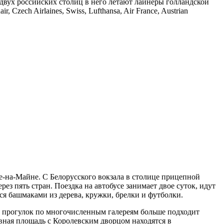
 двух российских столиц в него летают лайнеры голландской
 Czech Airlaines, Swiss, Lufthansa, Air France, Austrian
е-на-Майне. С Белорусского вокзала в столице прицепной
рез пять стран. Поездка на автобусе занимает двое суток, идут
ся башмаками из дерева, кружки, брелки и футболки.
х прогулок по многочисленным галереям больше подходит
вная площадь с Королевским дворцом находятся в