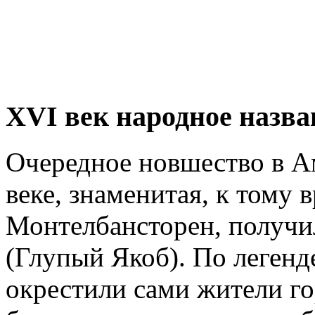
XVI век народное назв
Очередное новшество в А
веке, знаменитая, к тому
Монтелбансторен, получил
(Глупый Якоб). По легенд
окрестили сами жители гор