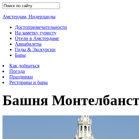
Амстердам, Нидерланды
Достопримечательности
На заметку туристу
Отели в Амстердаме
Авиабилеты
Гиды & Экскурсии
Бары
Как добраться
Погода
Праздники
Рестораны и бары
Башня Монтелбанст