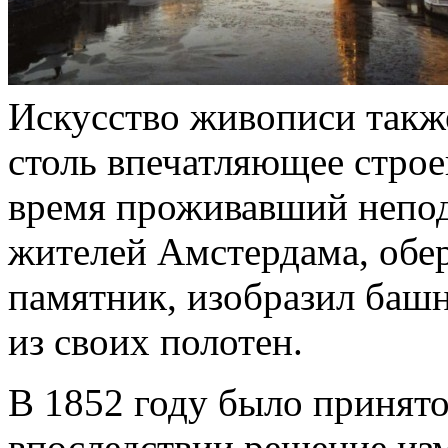
Искусство живописи такж
столь впечатляющее строен
время проживавший непод
жителей Амстердама, об
памятник, изобразил башню
из своих полотен.
В 1852 году было принят
впоследствии решение изм