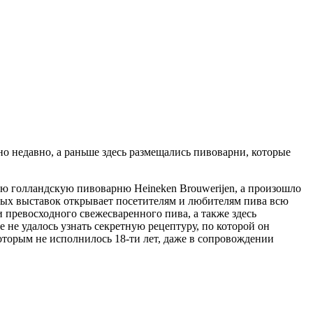
но недавно, а раньше здесь размещались пивоварни, которые
ную голландскую пивоварню Heineken Brouwerijen, а произошло
вных выставок открывает посетителям и любителям пива всю
и превосходного свежесваренного пива, а также здесь
 не удалось узнать секретную рецептуру, по которой он
которым не исполнилось 18-ти лет, даже в сопровождении