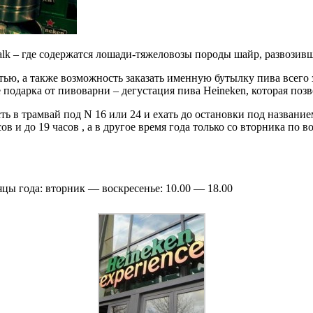
k – где содержатся лошади-тяжеловозы породы шайр, развозивши
тью, а также возможность заказать именную бутылку пива всего з
подарка от пивоварни – дегустация пива Heineken, которая позв
сть в трамвай под N 16 или 24 и ехать до остановки под названи
 и до 19 часов , а в другое время года только со вторника по во
яцы года: вторник — воскресенье: 10.00 — 18.00