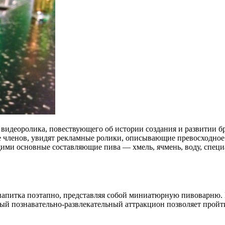
 видеоролика, повествующего об истории создания и развитии бр
 членов, увидят рекламные ролики, описывающие превосходное 
щими основные составляющие пива — хмель, ячмень, воду, специ
напитка поэтапно, представляя собой миниатюрную пивоварню. Г
ный познавательно-развлекательный аттракцион позволяет прой