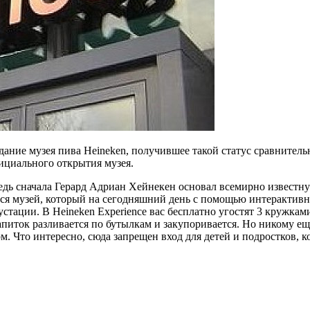
ание музея пива Heineken, получившее такой статус сравнитель
ициального открытия музея.
 ведь сначала Герард Адриан Хейнекен основал всемирно извест
вался музей, который на сегодняшний день с помощью интеракти
стации. В Heineken Experience вас бесплатно угостят 3 кружкам
питок разливается по бутылкам и закупоривается. Но никому еще
м. Что интересно, сюда запрещен вход для детей и подростков, 