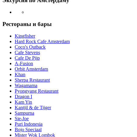
Эксурсия по Амстердаму
Рестораны и бары
Kingfisher
Hard Rock Cafe Amsterdam
Coco's Outback
Cafe Stevens
Cafe De Pijp
A-Fusion
Orbit Amsterdam
Khan
Sherpa Restaurant
Wagamama
Pyongyang Restaurant
Dragon I
Kam Yin
Kantjil & de Tijger
Sampurna
Sie-Joe
Puri Indonesia
Bojo Speciaal
Mister Wok Lombok