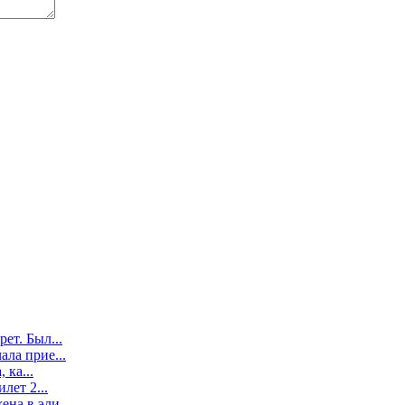
ет. Был...
ла прие...
 ка...
лет 2...
на в эли...