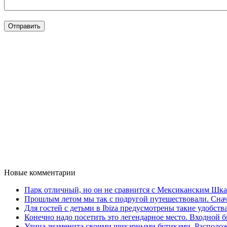
Новые комментарии
Парк отличный, но он не сравнится с Мексиканским Шкар
Прошлым летом мы так с подругой путешествовали. Снача
Для гостей с детьми в Ibiza предусмотрены такие удобства,
Конечно надо посетить это легендарное место. Входной би
Улица знаменита своими шикарными бутиками. Расположе