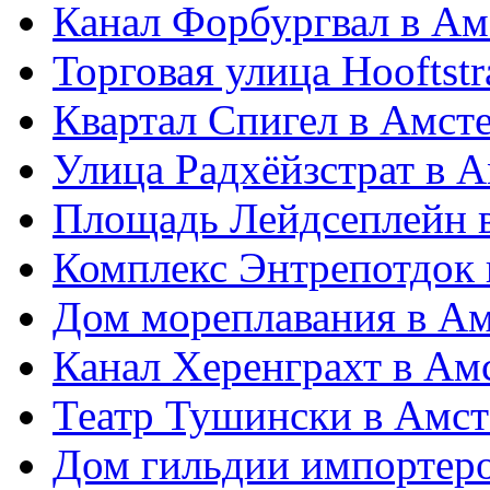
Канал Форбургвал в Ам
Торговая улица Hooftst
Квартал Спигел в Амст
Улица Радхёйзстрат в 
Площадь Лейдсеплейн 
Комплекс Энтрепотдок 
Дом мореплавания в А
Канал Херенграхт в Ам
Театр Тушински в Амст
Дом гильдии импортеро