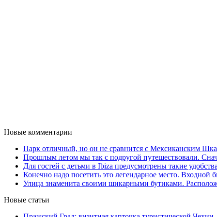
Новые комментарии
Парк отличный, но он не сравнится с Мексиканским Шкар
Прошлым летом мы так с подругой путешествовали. Снача
Для гостей с детьми в Ibiza предусмотрены такие удобства,
Конечно надо посетить это легендарное место. Входной би
Улица знаменита своими шикарными бутиками. Расположе
Новые статьи
Пражский Град: визитная карточка туристической Чехии