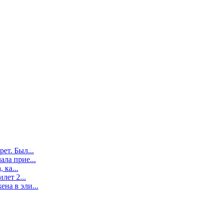
ет. Был...
ла прие...
 ка...
лет 2...
на в эли...