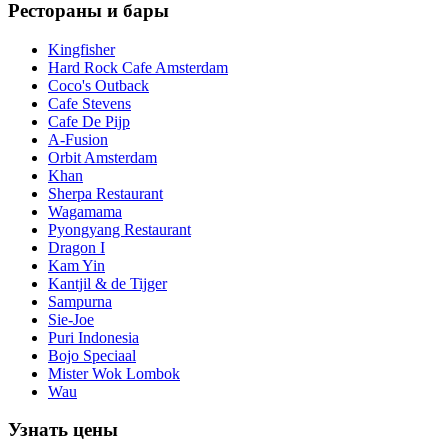
Рестораны и бары
Kingfisher
Hard Rock Cafe Amsterdam
Coco's Outback
Cafe Stevens
Cafe De Pijp
A-Fusion
Orbit Amsterdam
Khan
Sherpa Restaurant
Wagamama
Pyongyang Restaurant
Dragon I
Kam Yin
Kantjil & de Tijger
Sampurna
Sie-Joe
Puri Indonesia
Bojo Speciaal
Mister Wok Lombok
Wau
Узнать цены