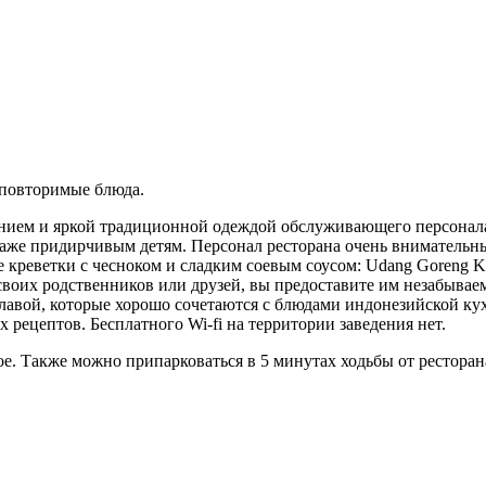
еповторимые блюда.
ением и яркой традиционной одеждой обслуживающего персонал
 даже придирчивым детям. Персонал ресторана очень вниматель
креветки с чесноком и сладким соевым соусом: Udang Goreng Ke
воих родственников или друзей, вы предоставите им незабывае
славой, которые хорошо сочетаются с блюдами индонезийской ку
 рецептов. Бесплатного Wi-fi на территории заведения нет.
е. Также можно припарковаться в 5 минутах ходьбы от ресторана 