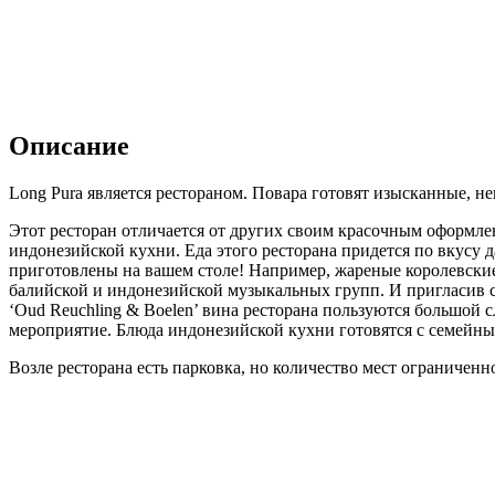
Описание
Long Pura является рестораном. Повара готовят изысканные, н
Этот ресторан отличается от других своим красочным оформл
индонезийской кухни. Еда этого ресторана придется по вкусу
приготовлены на вашем столе! Например, жареные королевские 
балийской и индонезийской музыкальных групп. И пригласив с
‘Oud Reuchling & Boelen’ вина ресторана пользуются большой 
мероприятие. Блюда индонезийской кухни готовятся с семейных
Возле ресторана есть парковка, но количество мест ограниченно