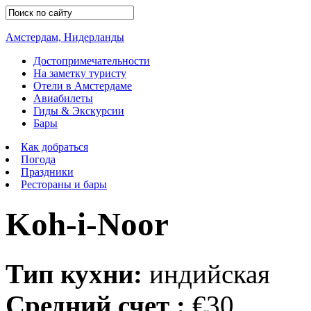
Амстердам, Нидерланды
Достопримечательности
На заметку туристу
Отели в Амстердаме
Авиабилеты
Гиды & Экскурсии
Бары
Как добраться
Погода
Праздники
Рестораны и бары
Koh-i-Noor
Тип кухни:
индийская
Средний счет :
€30