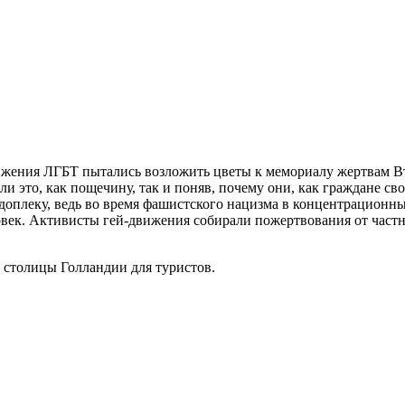
вижения ЛГБТ пытались возложить цветы к мемориалу жертвам В
и это, как пощечину, так и поняв, почему они, как граждане св
доплеку, ведь во время фашистского нацизма в концентрационны
ловек. Активисты гей-движения собирали пожертвования от част
столицы Голландии для туристов.