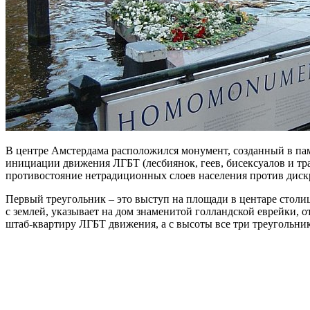
В центре Амстердама расположился монумент, созданный в па
инициации движения ЛГБТ (лесбиянок, геев, бисексуалов и тра
противостояние нетрадиционных слоев населения против диск
Первый треугольник – это выступ на площади в центаре столи
с землей, указывает на дом знаменитой голландской еврейки, о
штаб-квартиру ЛГБТ движения, а с высоты все три треугольни