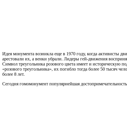
Идея монумента возникла еще в 1970 году, когда активисты д
арестовали их, а венки убрали. Лидеры гей-движения воспринял
Символ треугольника розового цвета имеет и историческую по
«розового треугольника», их погибло тогда более 50 тысяч че
более 8 лет.
Сегодня гомомонумент популярнейшая достопримечательность 