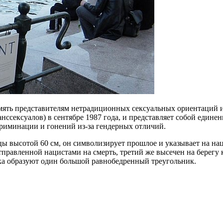
мять представителям нетрадиционных сексуальных ориентаций и
нссексуалов) в сентябре 1987 года, и представляет собой едине
риминации и гонений из-за гендерных отличий.
цы высотой 60 см, он символизирует прошлое и указывает на н
тправленной нацистами на смерть, третий же высечен на берегу 
ка образуют один большой равнобедренный треугольник.