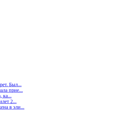
ет. Был...
ла прие...
 ка...
лет 2...
на в эли...