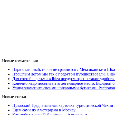
Новые комментарии
Парк отличный, но он не сравнится с Мексиканским Шкар
Прошлым летом мы так с подругой путешествовали. Снача
Для гостей с детьми в Ibiza предусмотрены такие удобства,
Конечно надо посетить это легендарное место. Входной би
Улица знаменита своими шикарными бутиками. Расположе
Новые статьи
Пражский Град: визитная карточка туристической Чехии
Едем сами из Амстердама в Москву
Как добраться из Рейкьявика в Амстердам