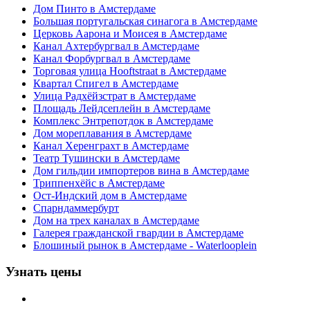
Дом Пинто в Амстердаме
Большая португальская синагога в Амстердаме
Церковь Аарона и Моисея в Амстердаме
Канал Ахтербургвал в Амстердаме
Канал Форбургвал в Амстердаме
Торговая улица Hooftstraat в Амстердаме
Квартал Спигел в Амстердаме
Улица Радхёйзстрат в Амстердаме
Площадь Лейдсеплейн в Амстердаме
Комплекс Энтрепотдок в Амстердаме
Дом мореплавания в Амстердаме
Канал Херенграхт в Амстердаме
Театр Тушински в Амстердаме
Дом гильдии импортеров вина в Амстердаме
Триппенхёйс в Амстердаме
Ост-Индский дом в Амстердаме
Спарндаммербурт
Дом на трех каналах в Амстердаме
Галерея гражданской гвардии в Амстердаме
Блошиный рынок в Амстердаме - Waterlooplein
Узнать цены