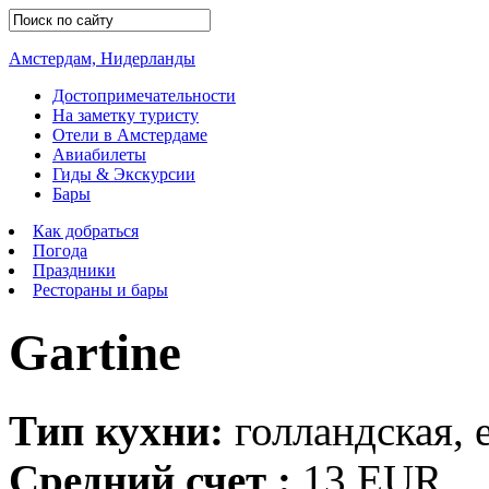
Амстердам, Нидерланды
Достопримечательности
На заметку туристу
Отели в Амстердаме
Авиабилеты
Гиды & Экскурсии
Бары
Как добраться
Погода
Праздники
Рестораны и бары
Gartine
Тип кухни:
голландская, 
Средний счет :
13 EUR